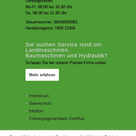
Öffnungszeiten:
Mo-Fr. 08:00 bis 16:30 Uhr
Sa. 08:30 bis 11:30 Uhr
Steuernummer: 06/650/01081
Handelsregister: HRB 21455
Sie suchen Service rund um
Landmaschinen,
Baumaschinen und Hydraulik?
Schauen Sie bei unserer Partner-Firma vorbei:
Mehr erfahren
Impressum
Datenschutz
Infoflyer
Entsorgungsnachweis Zertifikat