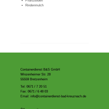
Pflanzboden
Rindenmulch
Containerdienst B&S GmbH
Winzenheimer Str. 28
55559 Bretzenheim
Tel: 0671 / 7 20 51
Fax: 0671 / 6 48 03
Email: info@containerdienst-bad-kreuznach.de